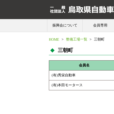
振興会について
会員専用
>
整備工場一覧
>
三朝町
HOME
三朝町
会員名
(有)秀栄自動車
(有)本田モータース