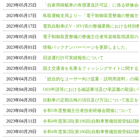
2023年05月25日
「自家用積載車の有償運送許可証」に係る研修会
2023年05月17日
鳥取運輸支局より～「電子制御装置整備の整備主
2023年05月17日
電気自動車(EV・HV)等の整備業務における特別
2023年05月10日
電子制御装置整備の整備主任者等資格取得講習の
2023年05月01日
情報バックナンバーページを更新しました。
2023年05月01日
回送運行許可実績報告について
2023年05月01日
国土交通省を名乗るフィッシングサイトに関する
2023年04月25日
「総合的なユーザー向け提案・説明用資料」の掲
2023年04月20日
OSS申請等における確認事項及び承諾書の取扱
2023年04月20日
自動車の定期点検の項目及び方法について改正を
2023年04月19日
令和5年度整備主任者技術研修会開催について
2023年04月11日
令和4年度第2回(第106回)自動車整備技能登録試
2023年03月29日
令和4年度第2回(第106回)自動車整備技能登録試