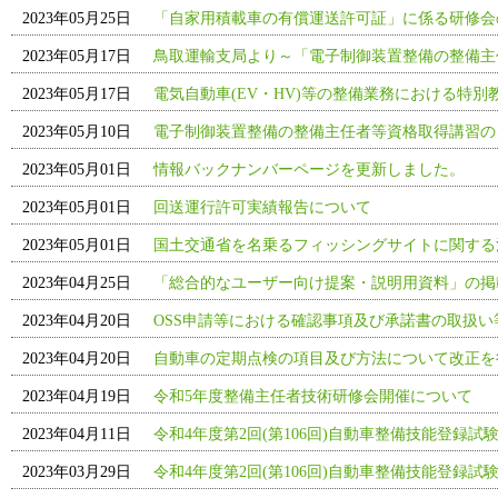
2023年05月25日
「自家用積載車の有償運送許可証」に係る研修会
2023年05月17日
鳥取運輸支局より～「電子制御装置整備の整備主
2023年05月17日
電気自動車(EV・HV)等の整備業務における特別
2023年05月10日
電子制御装置整備の整備主任者等資格取得講習の
2023年05月01日
情報バックナンバーページを更新しました。
2023年05月01日
回送運行許可実績報告について
2023年05月01日
国土交通省を名乗るフィッシングサイトに関する
2023年04月25日
「総合的なユーザー向け提案・説明用資料」の掲
2023年04月20日
OSS申請等における確認事項及び承諾書の取扱
2023年04月20日
自動車の定期点検の項目及び方法について改正を
2023年04月19日
令和5年度整備主任者技術研修会開催について
2023年04月11日
令和4年度第2回(第106回)自動車整備技能登録試
2023年03月29日
令和4年度第2回(第106回)自動車整備技能登録試