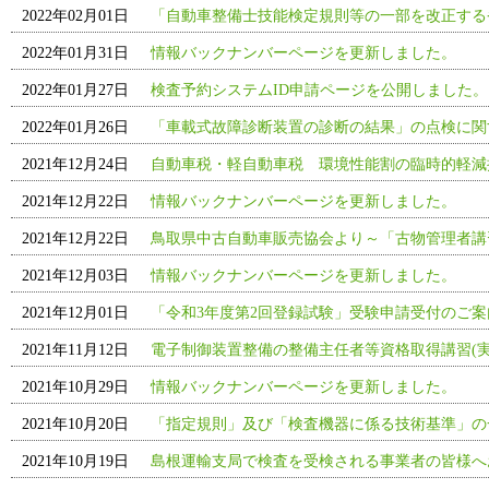
2022年02月01日
「自動車整備士技能検定規則等の一部を改正する
2022年01月31日
情報バックナンバーページを更新しました。
2022年01月27日
検査予約システムID申請ページを公開しました。
2022年01月26日
「車載式故障診断装置の診断の結果」の点検に関す
2021年12月24日
自動車税・軽自動車税 環境性能割の臨時的軽減
2021年12月22日
情報バックナンバーページを更新しました。
2021年12月22日
鳥取県中古自動車販売協会より～「古物管理者講
2021年12月03日
情報バックナンバーページを更新しました。
2021年12月01日
「令和3年度第2回登録試験」受験申請受付のご
2021年11月12日
電子制御装置整備の整備主任者等資格取得講習(実
2021年10月29日
情報バックナンバーページを更新しました。
2021年10月20日
「指定規則」及び「検査機器に係る技術基準」の
2021年10月19日
島根運輸支局で検査を受検される事業者の皆様へ